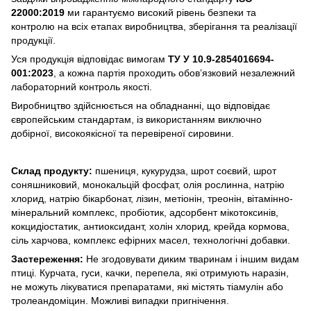
22000:2019
ми гарантуємо високий рівень безпеки та
контролю на всіх етапах виробництва, зберігання та реалізації
продукції.
Уся продукція відповідає вимогам
ТУ У 10.9-2854016694-
001:2023
, а кожна партія проходить обов’язковий незалежний
лабораторний контроль якості.
Виробництво здійснюється на обладнанні, що відповідає
європейським стандартам, із використанням виключно
добірної, високоякісної та перевіреної сировини.
Склад продукту:
пшениця, кукурудза, шрот соєвий, шрот
соняшниковий, монокальцій фосфат, олія рослинна, натрію
хлорид, натрію бікарбонат, лізин, метіонін, треонін, вітамінно-
мінеральний комплекс, пробіотик, адсорбент мікотоксинів,
кокцидіостатик, антиоксидант, холін хлорид, крейда кормова,
сіль харчова, комплекс ефірних масел, технологічні добавки.
Застереження:
Не згодовувати диким тваринам і іншим видам
птиці. Курчата, гуси, качки, перепела, які отримують наразін,
не можуть лікуватися препаратами, які містять тіамулін або
тролеандоміцин. Можливі випадки пригнічення.