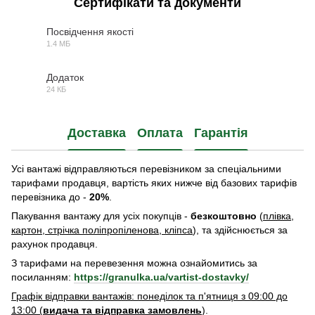
Сертифікати та документи
Посвідчення якості
1.4 МБ
PDF
Додаток
24 КБ
BTW
Доставка
Оплата
Гарантія
Усі вантажі відправляються перевізником
за спеціальними
тарифами продавця, вартість яких нижче від базових тарифів
перевізника до -
20%
.
Пакування вантажу для усіх покупців -
безкоштовно
(
плівка,
картон, стрічка поліпропіленова, кліпса
), та здійснюється за
рахунок продавця.
З тарифами на перевезення можна ознайомитись за
посиланням:
https://granulka.ua/vartist-dostavky/
Графік відправки вантажів: понеділок та п'ятниця з 09:00 до
13:00 (
видача та відправка замовлень
).