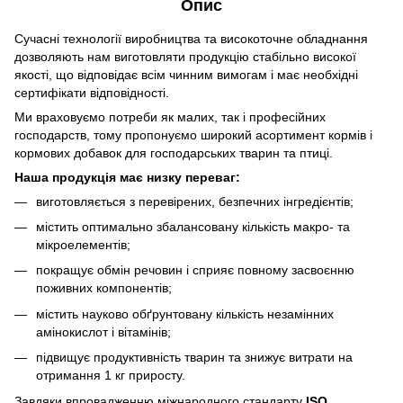
Опис
Сучасні технології виробництва та високоточне обладнання
дозволяють нам виготовляти продукцію стабільно високої
якості, що відповідає всім чинним вимогам і має необхідні
сертифікати відповідності.
Ми враховуємо потреби як малих, так і професійних
господарств, тому пропонуємо широкий асортимент кормів і
кормових добавок для господарських тварин та птиці.
Наша продукція має низку переваг:
виготовляється з перевірених, безпечних інгредієнтів;
містить оптимально збалансовану кількість макро- та
мікроелементів;
покращує обмін речовин і сприяє повному засвоєнню
поживних компонентів;
містить науково обґрунтовану кількість незамінних
амінокислот і вітамінів;
підвищує продуктивність тварин та знижує витрати на
отримання 1 кг приросту.
Завдяки впровадженню міжнародного стандарту
ISO