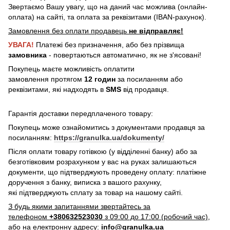
Звертаємо Вашу увагу, що на даний час можлива (онлайн-
оплата) на сайті, та оплата за реквізитами (IBAN-рахунок).
Замовлення без оплати продавець
не відправляє!
УВАГА!
Платежі без призначення, або без прізвища
замовника
- повертаються автоматично, як не з'ясовані!
Покупець маєте можливість оплатити
замовлення протягом
12 годин
за посиланням або
реквізитами, які надходять в
SMS
від продавця.
Гарантія доставки передплаченого товару:
Покупець може ознайомитись з документами продавця за
посиланням:
https://granulka.ua/dokumenty/
Після оплати товару готівкою (у відділенні банку) або за
безготівковим розрахунком у вас на руках залишаються
документи, що підтверджують проведену оплату: платіжне
доручення з банку, виписка з вашого рахунку,
які підтверджують сплату за товар на нашому сайті.
З будь якими запитаннями звертайтесь за
телефоном
+380632523030
з 09:00 до 17:00 (робочий час),
або на електронну адресу:
info@granulka.ua