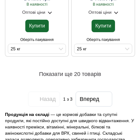
В наявності
В наявності
Оптові ціни
Оптові ціни
Купити
Купити
Оберіть пакування
Оберіть пакування
25 кг
25 кг
Показати ще 20 товарів
Назад
Вперед
1
з 3
Продукція на складі
— це кормові добавки та супутні
продукти, які постійно доступні для швидкого відвантаження. У
наявності премікси, вітамінні, мінеральні, білкові та
амінокислотні добавки для ВРХ, свиней і птиці. Складські
запаси дозволяють оперативно забезпечити господарства